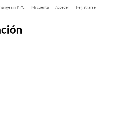
hange sin KYC
Mi cuenta
Acceder
Registrarse
ación