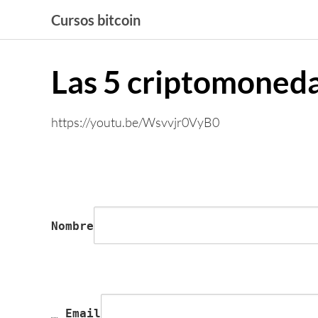
Saltar
Cursos bitcoin
al
contenido
Las 5 criptomoneda
https://youtu.be/Wsvvjr0VyB0
Nombre
 Email