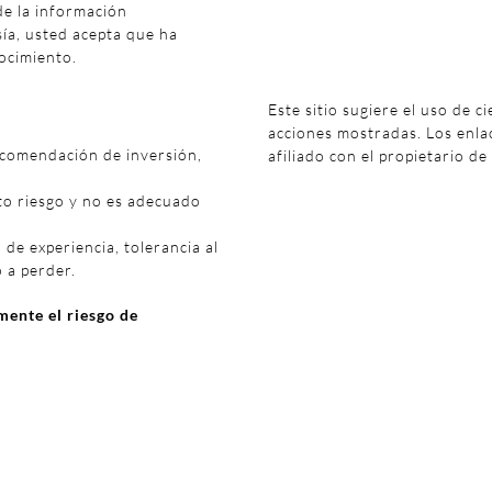
de la información
sía, usted acepta que ha
ocimiento.
Este sitio sugiere el uso de c
acciones mostradas. Los enl
ecomendación de inversión,
afiliado con el propietario de
to riesgo y no es adecuado
 de experiencia, tolerancia al
o a perder.
ente el riesgo de