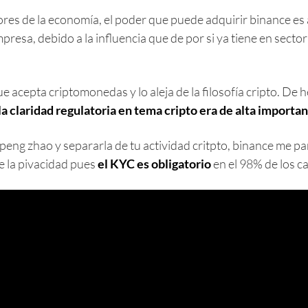
ores de la economía, el poder que puede adquirir binance es
resa, debido a la influencia que de por si ya tiene en sector
e acepta criptomonedas y lo aleja de la filosofía cripto. De
la claridad regulatoria en tema cripto era de alta importa
peng zhao y separarla de tu actividad critpto, binance me p
e la pivacidad pues
el KYC es obligatorio
en el 98% de los c