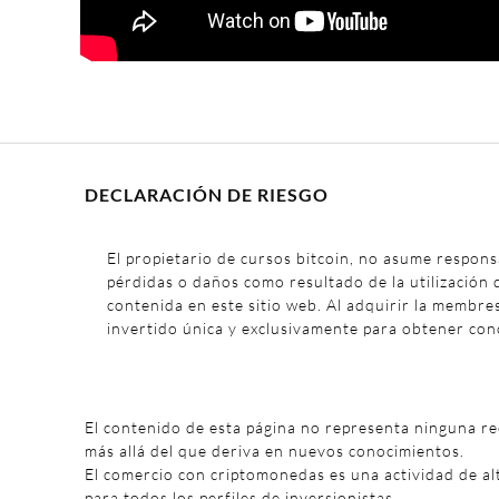
DECLARACIÓN DE RIESGO
El propietario de cursos bitcoin, no asume respons
pérdidas o daños como resultado de la utilización 
contenida en este sitio web. Al adquirir la membre
invertido única y exclusivamente para obtener con
El contenido de esta página no representa ninguna r
más allá del que deriva en nuevos conocimientos.
El comercio con criptomonedas es una actividad de al
para todos los perfiles de inversionistas.