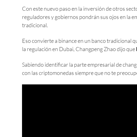
Con este nuevo paso en la inversión de otros sect
reguladores y gobiernos pondrán sus ojos en la emp
tradicional.
Eso convierte a binance en un banco tradicional qu
la regulación en Dubai, Changpeng Zhao dijo que
Sabiendo identificar la parte empresarial de chang
con las criptomonedas siempre que no te preocup