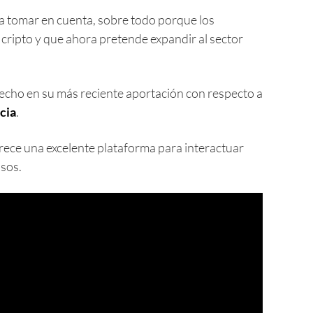
 a tomar en cuenta, sobre todo porque los
 cripto y que ahora pretende expandir al sector
 hecho en su más reciente aportación con respecto a
ncia
.
arece una excelente plataforma para interactuar
asos.