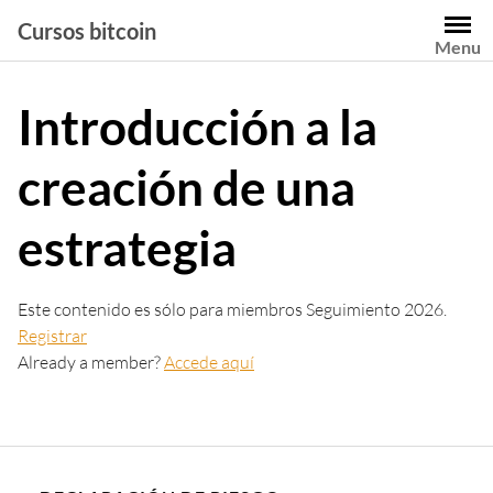
Saltar
Cursos bitcoin
al
Menu
contenido
Introducción a la
creación de una
estrategia
Este contenido es sólo para miembros Seguimiento 2026.
Registrar
Already a member?
Accede aquí