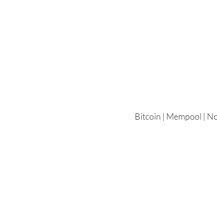
Saltar
al
contenido
Bitcoin | Mempool | Nod