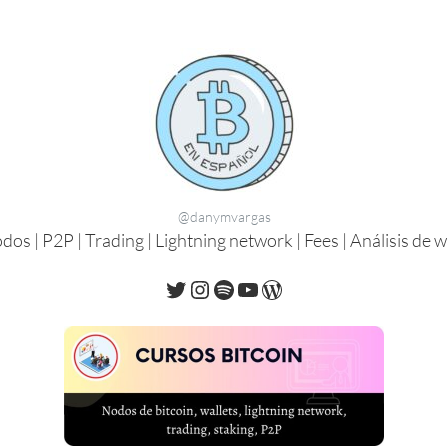
@danymvargas
os | P2P | Trading | Lightning network | Fees | Análisis de 
Twitter
Instagram
Spotify
YouTube
WordPress