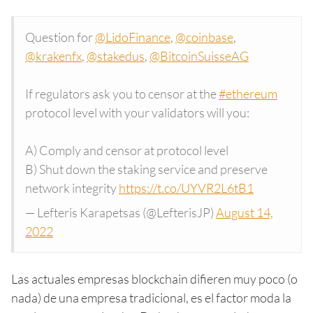
Question for
@LidoFinance
,
@coinbase
,
@krakenfx
,
@stakedus
,
@BitcoinSuisseAG
If regulators ask you to censor at the
#ethereum
protocol level with your validators will you:
A) Comply and censor at protocol level
B) Shut down the staking service and preserve
network integrity
https://t.co/UYVR2L6tB1
— Lefteris Karapetsas (@LefterisJP)
August 14,
2022
Las actuales empresas blockchain difieren muy poco (o
nada) de una empresa tradicional, es el factor moda la