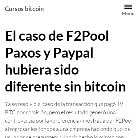
Saltar
Cursos bitcoin
al
Menu
contenido
El caso de F2Pool
Paxos y Paypal
hubiera sido
diferente sin bitcoin
Ya se resolvió el caso de la transacción que pagó 19
BTC por comisión, pero el resultado generó una
controversia por la «preferencia» mostrada por F2Pool
al regresar los fondos a una empresa haciendo que los
usuarios se pregunten: ¿Habría hecho lo mismo con