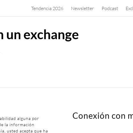
Tendencia 2026
Newsletter
Podcast
Exc
n un exchange
.
Conexión con m
abilidad alguna por
de la información
sía, usted acepta que ha