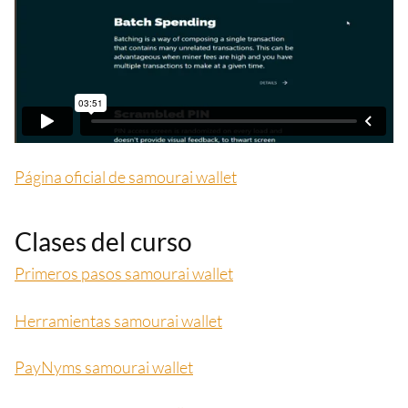
Página oficial de samourai wallet
Clases del curso
Primeros pasos samourai wallet
Herramientas samourai wallet
PayNyms samourai wallet